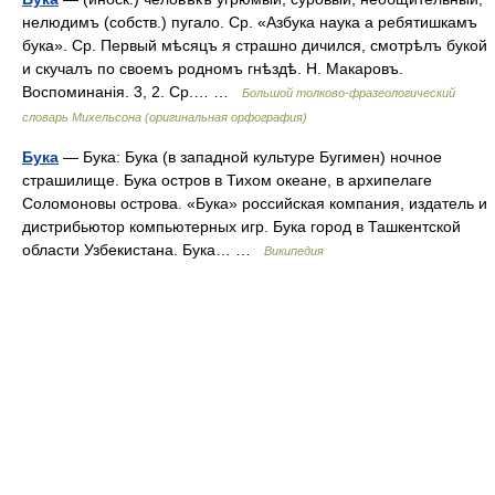
нелюдимъ (собств.) пугало. Ср. «Азбука наука а ребятишкамъ
бука». Ср. Первый мѣсяцъ я страшно дичился, смотрѣлъ букой
и скучалъ по своемъ родномъ гнѣздѣ. Н. Макаровъ.
Воспоминанія. 3, 2. Ср.… …
Большой толково-фразеологический
словарь Михельсона (оригинальная орфография)
Бука
— Бука: Бука (в западной культуре Бугимен) ночное
страшилище. Бука остров в Тихом океане, в архипелаге
Соломоновы острова. «Бука» российская компания, издатель и
дистрибьютор компьютерных игр. Бука город в Ташкентской
области Узбекистана. Бука… …
Википедия