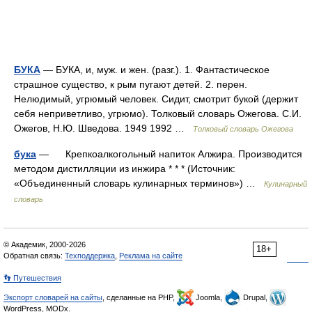
БУКА
— БУКА, и, муж. и жен. (разг.). 1. Фантастическое
страшное существо, к рым пугают детей. 2. перен.
Нелюдимый, угрюмый человек. Сидит, смотрит букой (держит
себя неприветливо, угрюмо). Толковый словарь Ожегова. С.И.
Ожегов, Н.Ю. Шведова. 1949 1992 …
Толковый словарь Ожегова
бука
— Крепкоалкогольный напиток Алжира. Производится
методом дистилляции из инжира * * * (Источник:
«Объединенный словарь кулинарных терминов») …
Кулинарный
словарь
© Академик, 2000-2026
18+
Обратная связь:
Техподдержка
,
Реклама на сайте
👣 Путешествия
Экспорт словарей на сайты
, сделанные на PHP,
Joomla,
Drupal,
WordPress, MODx.