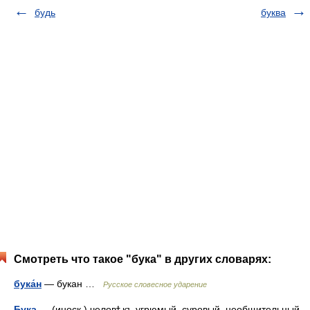
будь
буква
Смотреть что такое "бука" в других словарях:
бука́н
— букан …
Русское словесное ударение
Бука
— (иноск.) человѣкъ угрюмый, суровый, необщительный,