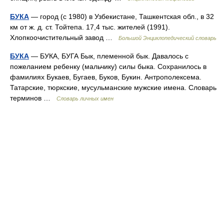
БУКА
— город (с 1980) в Узбекистане, Ташкентская обл., в 32
км от ж. д. ст. Тойтепа. 17,4 тыс. жителей (1991).
Хлопкоочистительный завод …
Большой Энциклопедический словарь
БУКА
— БУКА, БУГА Бык, племенной бык. Давалось с
пожеланием ребенку (мальчику) силы быка. Сохранилось в
фамилиях Букаев, Бугаев, Буков, Букин. Антрополексема.
Татарские, тюркские, мусульманские мужские имена. Словарь
терминов …
Словарь личных имен