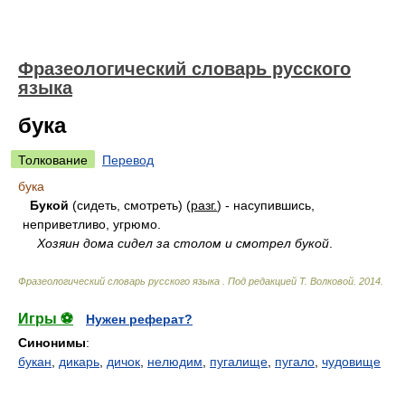
Фразеологический словарь русского
языка
бука
Толкование
Перевод
бука
Букой
(сидеть, смотреть) (
разг.
) - насупившись,
неприветливо, угрюмо.
Хозяин дома сидел за столом и смотрел букой
.
Фразеологический словарь русского языка
.
Под редакцией Т. Волковой
.
2014
.
Игры ⚽
Нужен реферат?
Синонимы
:
букан
,
дикарь
,
дичок
,
нелюдим
,
пугалище
,
пугало
,
чудовище