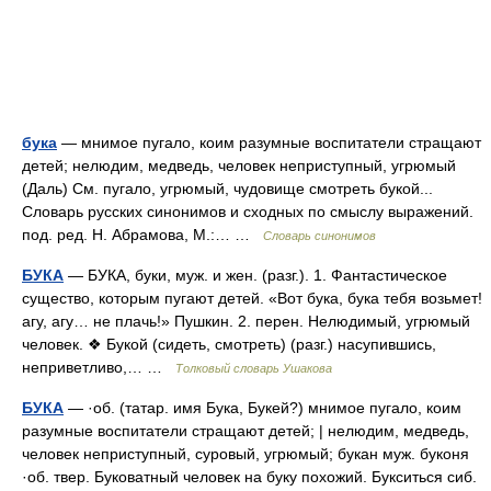
бука
— мнимое пугало, коим разумные воспитатели стращают
детей; нелюдим, медведь, человек неприступный, угрюмый
(Даль) См. пугало, угрюмый, чудовище смотреть букой...
Словарь русских синонимов и сходных по смыслу выражений.
под. ред. Н. Абрамова, М.:… …
Словарь синонимов
БУКА
— БУКА, буки, муж. и жен. (разг.). 1. Фантастическое
существо, которым пугают детей. «Вот бука, бука тебя возьмет!
агу, агу… не плачь!» Пушкин. 2. перен. Нелюдимый, угрюмый
человек. ❖ Букой (сидеть, смотреть) (разг.) насупившись,
неприветливо,… …
Толковый словарь Ушакова
БУКА
— ·об. (татар. имя Бука, Букей?) мнимое пугало, коим
разумные воспитатели стращают детей; | нелюдим, медведь,
человек неприступный, суровый, угрюмый; букан муж. буконя
·об. твер. Буковатный человек на буку похожий. Букситься сиб.