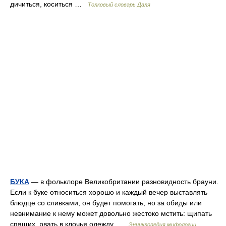
дичиться, коситься …
Толковый словарь Даля
БУКА
— в фольклоре Великобритании разновидность брауни.
Если к буке относиться хорошо и каждый вечер выставлять
блюдце со сливками, он будет помогать, но за обиды или
невнимание к нему может довольно жестоко мстить: щипать
спящих, рвать в клочья одежду …
Энциклопедия мифологии